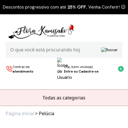
Descontos progressivo com até
25% OFF.
Venha Conferir! 😉
Central de
Olá, bem-vindo(a)
0
atendimento
Entre ou Cadastre-se
Todas as categorias
Página inicial
> Pelúcia