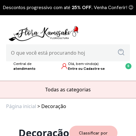
Descontos progressivo com até
25% OFF.
Venha Conferir! 😉
Central de
Olá, bem-vindo(a)
0
atendimento
Entre ou Cadastre-se
Todas as categorias
Página inicial
> Decoração
Decoração
Classificar por