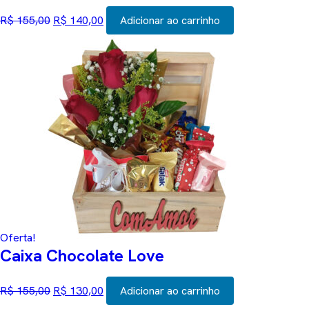
O
O
preço
preço
R$
155,00
R$
140,00
Adicionar ao carrinho
original
atual
era:
é:
R$ 155,00.
R$ 140,00.
Oferta!
Caixa Chocolate Love
O
O
preço
preço
R$
155,00
R$
130,00
Adicionar ao carrinho
original
atual